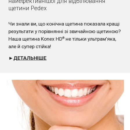
найефективнішої для відбілювання 
щетини Pedex
Чи знали ви, що конічна щетина показала кращі 
результати у порівнянні зі звичайною щетиною? 
Наша щетина Konex HD
 не тільки ультрам'яка, 
®
але й супер стійка!
►
ДЕТАЛЬНІШЕ