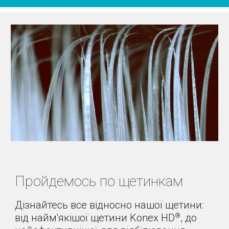
Пройдемось по щетинкам
Дізнайтесь все відносно нашої щетини: 
від найм'якішої щетини Konex HD
, до 
®