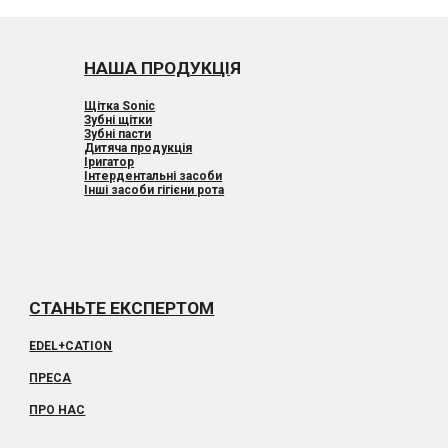
НАША ПРОДУКЦІ
Я
Щітка Sonic
Зубні щітки
Зубні пасти
Дитяча продукція
Іригатор
Інтердентальні засоби
Інші засоби гігієни рота
СТАН
ЬТЕ ЕКСПЕРТОМ
EDEL+CATION
ПРЕ
СА
ПРО НАС