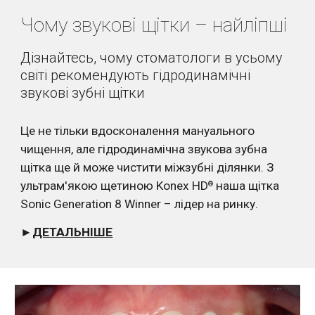
Чому звукові щітки – найліпші
Дізнайтесь, чому стоматологи в усьому 
світі рекомендують гідродинамічні 
звукові зубні щітки
Це не тільки вдосконалення мануального 
чищення, але гідродинамічна звукова зубна 
щітка ще й може чистити міжзубні ділянки. З 
ультрам'якою щетиною Konex HD
 наша щітка 
®
Sonic Generation 8 Winner – лідер на ринку.
►
ДЕТАЛЬНІШЕ