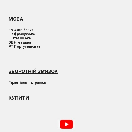
МОВА
E
N Англійська
F
R Французька
I
T Італійська
DE Німецька
PT Португальська
ЗВОРОТНІЙ ЗВ'ЯЗОК
Гарантійна підтримка
КУПИТИ