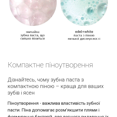
Компактне піноутворення
Дізнайтесь, чому зубна паста з 
компактною піною – краща для ваших 
зубів і ясен
Піноутворення - важлива властивість зубної 
пасти. Піна допомагає розм'якшити плями і 
формування бактерій, для легшого видалення їх 